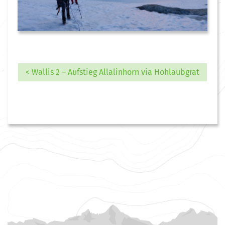
< Wallis 2 – Aufstieg Allalinhorn via Hohlaubgrat