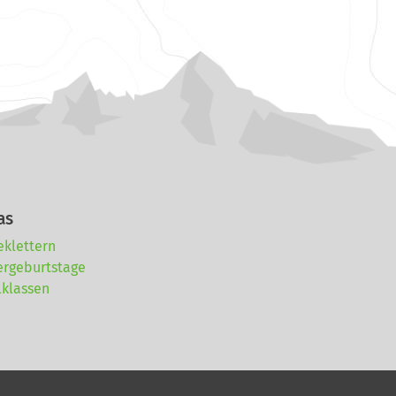
as
eklettern
ergeburtstage
lklassen