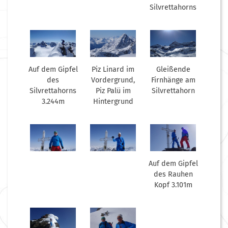
Silvrettahorns
Auf dem Gipfel
Piz Linard im
Gleißende
des
Vordergrund,
Firnhänge am
Silvrettahorns
Piz Palü im
Silvrettahorn
3.244m
Hintergrund
Auf dem Gipfel
des Rauhen
Kopf 3.101m