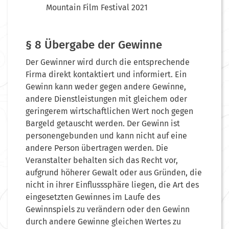
Mountain Film Festival 2021
§ 8 Übergabe der Gewinne
Der Gewinner wird durch die entsprechende
Firma direkt kontaktiert und informiert. Ein
Gewinn kann weder gegen andere Gewinne,
andere Dienstleistungen mit gleichem oder
geringerem wirtschaftlichen Wert noch gegen
Bargeld getauscht werden. Der Gewinn ist
personengebunden und kann nicht auf eine
andere Person übertragen werden. Die
Veranstalter behalten sich das Recht vor,
aufgrund höherer Gewalt oder aus Gründen, die
nicht in ihrer Einflusssphäre liegen, die Art des
eingesetzten Gewinnes im Laufe des
Gewinnspiels zu verändern oder den Gewinn
durch andere Gewinne gleichen Wertes zu