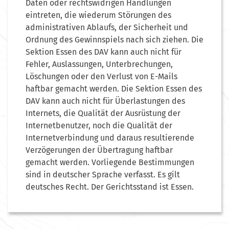
Daten oder rechtswidrigen Handlungen
eintreten, die wiederum Störungen des
administrativen Ablaufs, der Sicherheit und
Ordnung des Gewinnspiels nach sich ziehen. Die
Sektion Essen des DAV kann auch nicht für
Fehler, Auslassungen, Unterbrechungen,
Löschungen oder den Verlust von E-Mails
haftbar gemacht werden. Die Sektion Essen des
DAV kann auch nicht für Überlastungen des
Internets, die Qualität der Ausrüstung der
Internetbenutzer, noch die Qualität der
Internetverbindung und daraus resultierende
Verzögerungen der Übertragung haftbar
gemacht werden. Vorliegende Bestimmungen
sind in deutscher Sprache verfasst. Es gilt
deutsches Recht. Der Gerichtsstand ist Essen.